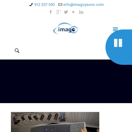
912 207 550
info@imagoysono.com