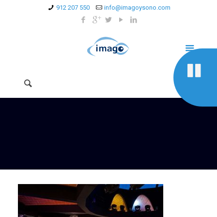
912 207 550
info@imagoysono.com