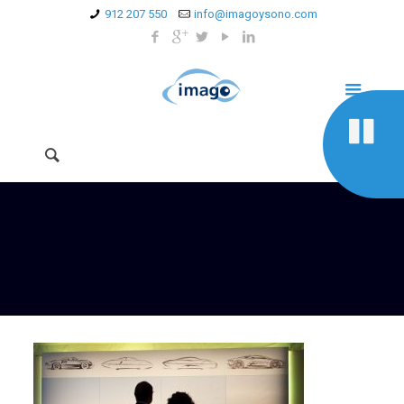
912 207 550
info@imagoysono.com